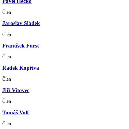
Pavel Hečko
Člen
Jaroslav Sládek
Člen
František Fürst
Člen
Radek Kopřiva
Člen
Jiří Vítovec
Člen
Tomáš Volf
Člen