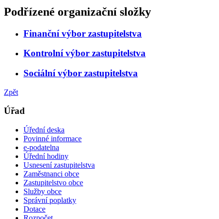
Podřízené organizační složky
Finanční výbor zastupitelstva
Kontrolní výbor zastupitelstva
Sociální výbor zastupitelstva
Zpět
Úřad
Úřední deska
Povinné informace
e-podatelna
Úřední hodiny
Usnesení zastupitelstva
Zaměstnanci obce
Zastupitelstvo obce
Služby obce
Správní poplatky
Dotace
Rozpočet