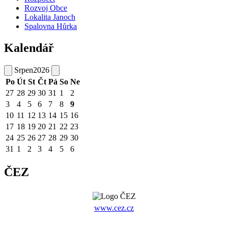
Rozvoj Obce
Lokalita Janoch
Spalovna Hůrka
Kalendář
Srpen
2026
Po
Út
St
Čt
Pá
So
Ne
27
28
29
30
31
1
2
3
4
5
6
7
8
9
10
11
12
13
14
15
16
17
18
19
20
21
22
23
24
25
26
27
28
29
30
31
1
2
3
4
5
6
ČEZ
www.cez.cz