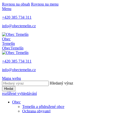
Rovnou na obsah
Rovnou na menu
Menu
+420 385 734 311
info@obectemelin.cz
Obec
Temelín
Obec
Temelín
+420 385 734 311
info@obectemelin.cz
Mapa webu
Hledaný výraz
Hledat
rozšířené vyhledávání
Obec
Temelín a přidružené obce
Ochrana obyvatel