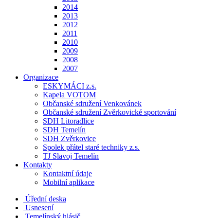
2014
2013
2012
2011
2010
2009
2008
2007
Organizace
ESKYMÁCI z.s.
Kapela VOTOM
Občanské sdružení Venkovánek
Občanské sdružení Zvěrkovické sportování
SDH Litoradlice
SDH Temelín
SDH Zvěrkovice
Spolek přátel staré techniky z.s.
TJ Slavoj Temelín
Kontakty
Kontaktní údaje
Mobilní aplikace
Úřední deska
Usnesení
Temelínský hlásič