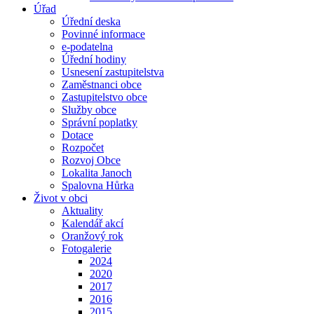
Úřad
Úřední deska
Povinné informace
e-podatelna
Úřední hodiny
Usnesení zastupitelstva
Zaměstnanci obce
Zastupitelstvo obce
Služby obce
Správní poplatky
Dotace
Rozpočet
Rozvoj Obce
Lokalita Janoch
Spalovna Hůrka
Život v obci
Aktuality
Kalendář akcí
Oranžový rok
Fotogalerie
2024
2020
2017
2016
2015