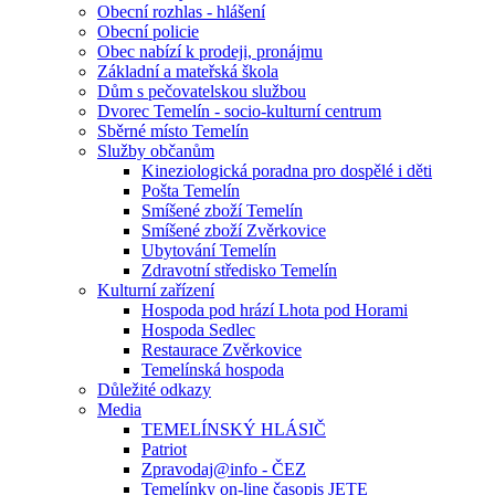
Obecní rozhlas - hlášení
Obecní policie
Obec nabízí k prodeji, pronájmu
Základní a mateřská škola
Dům s pečovatelskou službou
Dvorec Temelín - socio-kulturní centrum
Sběrné místo Temelín
Služby občanům
Kineziologická poradna pro dospělé i děti
Pošta Temelín
Smíšené zboží Temelín
Smíšené zboží Zvěrkovice
Ubytování Temelín
Zdravotní středisko Temelín
Kulturní zařízení
Hospoda pod hrází Lhota pod Horami
Hospoda Sedlec
Restaurace Zvěrkovice
Temelínská hospoda
Důležité odkazy
Media
TEMELÍNSKÝ HLÁSIČ
Patriot
Zpravodaj@info - ČEZ
Temelínky on-line časopis JETE