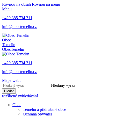
Rovnou na obsah
Rovnou na menu
Menu
+420 385 734 311
info@obectemelin.cz
Obec
Temelín
Obec
Temelín
+420 385 734 311
info@obectemelin.cz
Mapa webu
Hledaný výraz
Hledat
rozšířené vyhledávání
Obec
Temelín a přidružené obce
Ochrana obyvatel