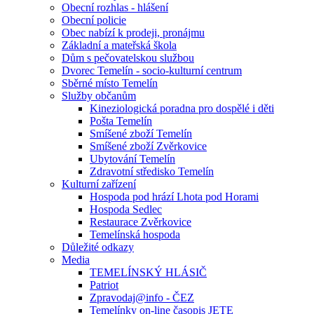
Obecní rozhlas - hlášení
Obecní policie
Obec nabízí k prodeji, pronájmu
Základní a mateřská škola
Dům s pečovatelskou službou
Dvorec Temelín - socio-kulturní centrum
Sběrné místo Temelín
Služby občanům
Kineziologická poradna pro dospělé i děti
Pošta Temelín
Smíšené zboží Temelín
Smíšené zboží Zvěrkovice
Ubytování Temelín
Zdravotní středisko Temelín
Kulturní zařízení
Hospoda pod hrází Lhota pod Horami
Hospoda Sedlec
Restaurace Zvěrkovice
Temelínská hospoda
Důležité odkazy
Media
TEMELÍNSKÝ HLÁSIČ
Patriot
Zpravodaj@info - ČEZ
Temelínky on-line časopis JETE