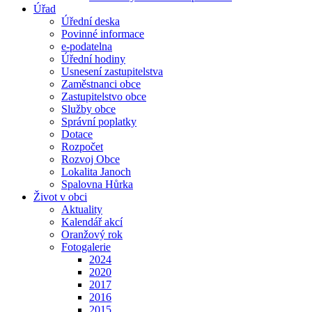
Úřad
Úřední deska
Povinné informace
e-podatelna
Úřední hodiny
Usnesení zastupitelstva
Zaměstnanci obce
Zastupitelstvo obce
Služby obce
Správní poplatky
Dotace
Rozpočet
Rozvoj Obce
Lokalita Janoch
Spalovna Hůrka
Život v obci
Aktuality
Kalendář akcí
Oranžový rok
Fotogalerie
2024
2020
2017
2016
2015