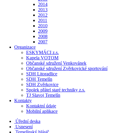
2014
2013
2012
2011
2010
2009
2008
2007
Organizace
ESKYMÁCI z.s.
Kapela VOTOM
Občanské sdružení Venkovánek
Občanské sdružení Zvěrkovické sportování
SDH Litoradlice
SDH Temelín
SDH Zvěrkovice
Spolek přátel staré techniky z.s.
TJ Slavoj Temelín
Kontakty
Kontaktní údaje
Mobilní aplikace
Úřední deska
Usnesení
Temelínský hlásič