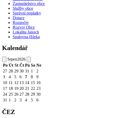
Zastupitelstvo obce
Služby obce
Správní poplatky
Dotace
Rozpočet
Rozvoj Obce
Lokalita Janoch
Spalovna Hůrka
Kalendář
Srpen
2026
Po
Út
St
Čt
Pá
So
Ne
27
28
29
30
31
1
2
3
4
5
6
7
8
9
10
11
12
13
14
15
16
17
18
19
20
21
22
23
24
25
26
27
28
29
30
31
1
2
3
4
5
6
ČEZ