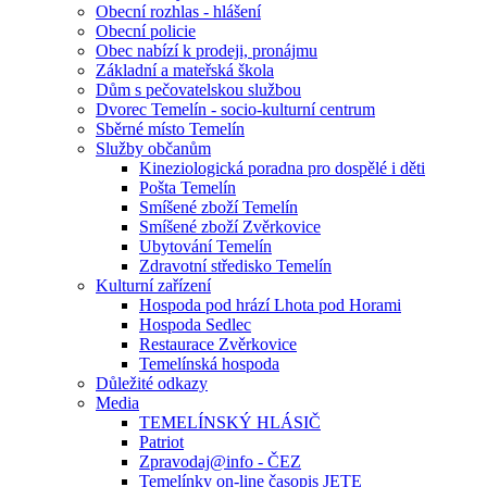
Obecní rozhlas - hlášení
Obecní policie
Obec nabízí k prodeji, pronájmu
Základní a mateřská škola
Dům s pečovatelskou službou
Dvorec Temelín - socio-kulturní centrum
Sběrné místo Temelín
Služby občanům
Kineziologická poradna pro dospělé i děti
Pošta Temelín
Smíšené zboží Temelín
Smíšené zboží Zvěrkovice
Ubytování Temelín
Zdravotní středisko Temelín
Kulturní zařízení
Hospoda pod hrází Lhota pod Horami
Hospoda Sedlec
Restaurace Zvěrkovice
Temelínská hospoda
Důležité odkazy
Media
TEMELÍNSKÝ HLÁSIČ
Patriot
Zpravodaj@info - ČEZ
Temelínky on-line časopis JETE