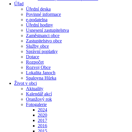
Úřad
Úřední deska
Povinné informace
e-podatelna
Úřední hodiny
Usnesení zastupitelstva
Zaměstnanci obce
Zastupitelstvo obce
Služby obce
Správní poplatky
Dotace
Rozpočet
Rozvoj Obce
Lokalita Janoch
Spalovna Hůrka
Život v obci
Aktuality
Kalendář akcí
Oranžový rok
Fotogalerie
2024
2020
2017
2016
2015