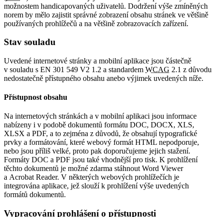
možnostem handicapovaných uživatelů. Dodržení výše zmíněných
norem by mělo zajistit správné zobrazení obsahu stránek ve většině
používaných prohlížečů a na většině zobrazovacích zařízení.
Stav souladu
Uvedené internetové stránky a mobilní aplikace jsou částečně
v souladu s EN 301 549 V2 1.2 a standardem
WCAG
2.1 z důvodu
nedostatečně přístupného obsahu anebo výjimek uvedených níže.
Přístupnost obsahu
Na internetových stránkách a v mobilní aplikaci jsou informace
nabízeny i v podobě dokumentů formátu DOC, DOCX, XLS,
XLSX a PDF, a to zejména z důvodů, že obsahují typografické
prvky a formátování, které webový formát HTML nepodporuje,
nebo jsou příliš velké, proto pak doporučujeme jejich stažení.
Formáty DOC a PDF jsou také vhodnější pro tisk. K prohlížení
těchto dokumentů je možné zdarma stáhnout Word Viewer
a Acrobat Reader. V některých webových prohlížečích je
integrována aplikace, jež slouží k prohlížení výše uvedených
formátů dokumentů.
Vypracování prohlášení o přístupnosti