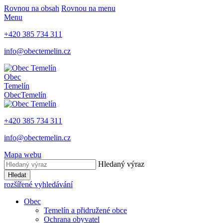
Rovnou na obsah
Rovnou na menu
Menu
+420 385 734 311
info@obectemelin.cz
Obec
Temelín
Obec
Temelín
+420 385 734 311
info@obectemelin.cz
Mapa webu
Hledaný výraz
Hledat
rozšířené vyhledávání
Obec
Temelín a přidružené obce
Ochrana obyvatel