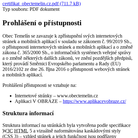
certifikat_obectemelin.cz.pdf (711.7 kB)
Typ souboru: PDF dokument
Prohlášení o přístupnosti
Obec Temelín se zavazuje k zpřístupnění svých internetových
stránek a mobilních aplikací v souladu se zákonem č. 99/2019 Sb.,
o přístupnosti internetových stránek a mobilních aplikací a o změně
zákona č. 365/2000 Sb., o informačních systémech veřejné správy
a o změně některých dalších zákonů, ve znění pozdějších předpisů,
který provádí Směrnici Evropského parlamentu a Rady (EU)
2016/2102 ze dne 26. října 2016 o přístupnosti webových stránek
a mobilních aplikací.
Prohlášení přístupnosti se vztahuje na:
Internetové stránky – www.obectemelin.cz
Aplikaci V OBRAZE –
https://www.aplikacevobraze.cz/
Struktura informací
Struktura informací na stránkách byla vytvořena podle specifikace
W3C
HTML
5 a vizuálně naformátována kaskádovými styly
(
CSS
3) – vzhled stránek a jejich funkčnost jsou podřízeny