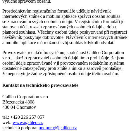
výlučně správcem obsahu.
Prostřednictvím registračního formuláře uděluje návštěvník
internetových stránek a mobilní aplikace správci obsahu souhlas
se zpracováním svých osobních údajů. V registračním formuláři je
stanoven účel, rozsah zpracovávaných osobních údajů a doba
platnosti souhlasu. Všechny osobní údaje poskytované při registraci
návštěvník poskytuje dobrovolně. Návštěvník internetových stránek
a mobilní aplikace má možnost svůj souhlas kdykoli odvolat.
Provozovatel redakčního systému, společnost Galileo Corporation
s.r.o., jakožto zpracovatel osobních údajů tímto prohlašuje, že jsou
osobní údaje zpracovávané v jí provozovaném redakčním systému
dostatečně zabezpečeny proti ztrátě a úniku a zároveň prohlašuje,
že neposkytuje žádné zpřístupněné osobní údaje třetím osobám.
Kontakt na technického provozovatele
Galileo Corporation s.r.o.
Březenecká 4808
430 04 Chomutov
tel.: +420 226 257 057
web:
www.igalileo.cz
technická podpora:
podpora@igalileo.cz