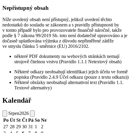
Nepřístupný obsah
Níže uvedený obsah není přístupný, jelikož uvedení těchto
nedostatků do souladu se zákonem a s pravidly přístupnosti by
v tomto případě bylo pro provozovatele finančně náročné, takže
podle § 7 zákona 99/2019 Sb. toto není dodatečně upravováno a je
dočasně uplatňována výjimka z důvodu nepřiměřené zátěže
ve smyslu článku 5 směrnice (EU) 2016/2102.
některé PDF dokumenty na webových stránkách nemají
strojově čitelnou vrstvu (Pravidlo 1.1.1 Netextový obsah)
Některé odkazy neobsahují identifikaci jejich účelu ve formě
popisku (Pravidlo 2.4.9 Účel odkazu (pouze z textu odkazu))
Některé obrázky neobsahují alternativní text (Pravidlo 1.1.
Textové alternativy)
Kalendář
Srpen
2026
Po
Út
St
Čt
Pá
So
Ne
27
28
29
30
31
1
2