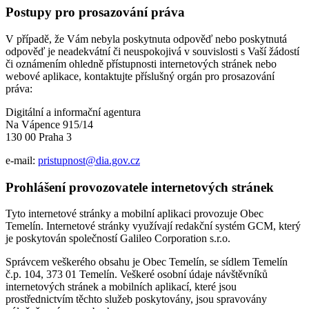
Postupy pro prosazování práva
V případě, že Vám nebyla poskytnuta odpověď nebo poskytnutá
odpověď je neadekvátní či neuspokojivá v souvislosti s Vaší žádostí
či oznámením ohledně přístupnosti internetových stránek nebo
webové aplikace, kontaktujte příslušný orgán pro prosazování
práva:
Digitální a informační agentura
Na Vápence 915/14
130 00 Praha 3
e-mail:
pristupnost@dia.gov.cz
Prohlášení provozovatele internetových stránek
Tyto internetové stránky a mobilní aplikaci provozuje Obec
Temelín. Internetové stránky využívají redakční systém GCM, který
je poskytován společností Galileo Corporation s.r.o.
Správcem veškerého obsahu je Obec Temelín, se sídlem Temelín
č.p. 104, 373 01 Temelín. Veškeré osobní údaje návštěvníků
internetových stránek a mobilních aplikací, které jsou
prostřednictvím těchto služeb poskytovány, jsou spravovány