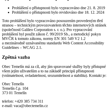
Prohlášení o přístupnosti bylo vypracováno dne 21. 8. 2019
Prohlášení o přístupnosti bylo revidováno dne 18. 12. 2024
Toto prohlášení bylo vypracováno posouzením provedeným třetí
stranou – technickým provozovatelem těchto internetových stránek
(společností Galileo Corporation s. r. o.). Pro vypracování
prohlášení byl použit zákon č. 99/2019 Sb., a metodický pokyn
MVČR k tomuto zákonu, normy EN 301 549 V2 1.2
a mezinárodně uznávanému standardu Web Content Accessibility
Guidelines – WCAG 2.1.
Zpětná vazba
Obec Temelín má za cíl, aby jím spravované služby byly přístupné
všem jejím uživatelům a to na základě principů přístupnosti
(vnímatelnost, ovladatelnost, srozumitelnost a stabilita). Kontakt je:
Obec Temelín
Temelín č.p. 104
373 01 Temelín
telefon: +420 385 734 311
e-mail: vaca@obectemelin.cz