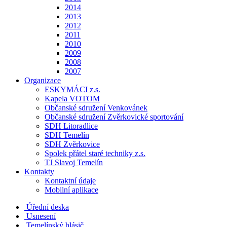
2014
2013
2012
2011
2010
2009
2008
2007
Organizace
ESKYMÁCI z.s.
Kapela VOTOM
Občanské sdružení Venkovánek
Občanské sdružení Zvěrkovické sportování
SDH Litoradlice
SDH Temelín
SDH Zvěrkovice
Spolek přátel staré techniky z.s.
TJ Slavoj Temelín
Kontakty
Kontaktní údaje
Mobilní aplikace
Úřední deska
Usnesení
Temelínský hlásič