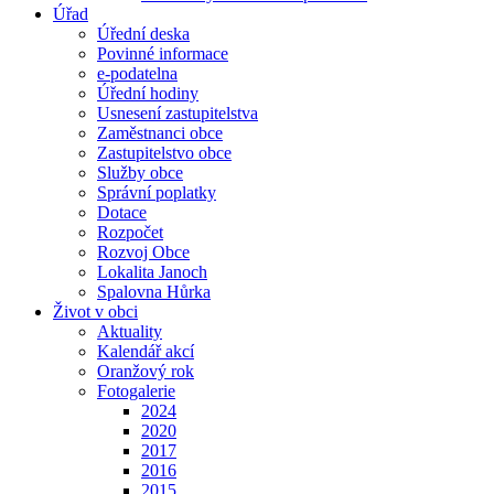
Úřad
Úřední deska
Povinné informace
e-podatelna
Úřední hodiny
Usnesení zastupitelstva
Zaměstnanci obce
Zastupitelstvo obce
Služby obce
Správní poplatky
Dotace
Rozpočet
Rozvoj Obce
Lokalita Janoch
Spalovna Hůrka
Život v obci
Aktuality
Kalendář akcí
Oranžový rok
Fotogalerie
2024
2020
2017
2016
2015