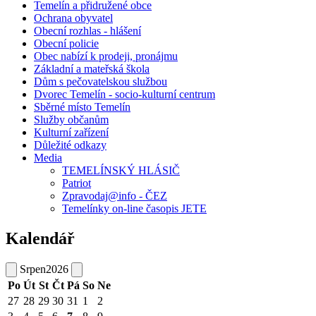
Temelín a přidružené obce
Ochrana obyvatel
Obecní rozhlas - hlášení
Obecní policie
Obec nabízí k prodeji, pronájmu
Základní a mateřská škola
Dům s pečovatelskou službou
Dvorec Temelín - socio-kulturní centrum
Sběrné místo Temelín
Služby občanům
Kulturní zařízení
Důležité odkazy
Media
TEMELÍNSKÝ HLÁSIČ
Patriot
Zpravodaj@info - ČEZ
Temelínky on-line časopis JETE
Kalendář
Srpen
2026
Po
Út
St
Čt
Pá
So
Ne
27
28
29
30
31
1
2