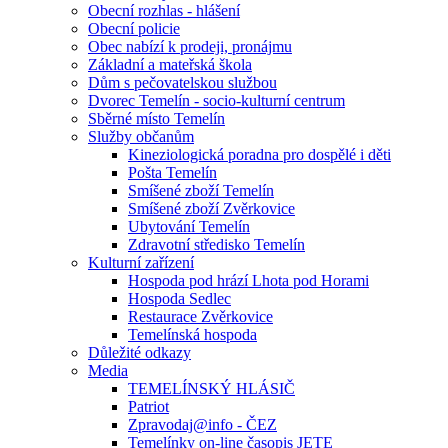
Obecní rozhlas - hlášení
Obecní policie
Obec nabízí k prodeji, pronájmu
Základní a mateřská škola
Dům s pečovatelskou službou
Dvorec Temelín - socio-kulturní centrum
Sběrné místo Temelín
Služby občanům
Kineziologická poradna pro dospělé i děti
Pošta Temelín
Smíšené zboží Temelín
Smíšené zboží Zvěrkovice
Ubytování Temelín
Zdravotní středisko Temelín
Kulturní zařízení
Hospoda pod hrází Lhota pod Horami
Hospoda Sedlec
Restaurace Zvěrkovice
Temelínská hospoda
Důležité odkazy
Media
TEMELÍNSKÝ HLÁSIČ
Patriot
Zpravodaj@info - ČEZ
Temelínky on-line časopis JETE