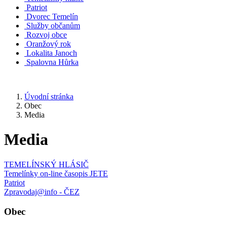
Patriot
Dvorec Temelín
Služby občanům
Rozvoj obce
Oranžový rok
Lokalita Janoch
Spalovna Hůrka
Úvodní stránka
Obec
Media
Media
TEMELÍNSKÝ HLÁSIČ
Temelínky on-line časopis JETE
Patriot
Zpravodaj@info - ČEZ
Obec