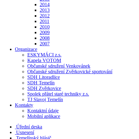
2014
2013
2012
2011
2010
2009
2008
2007
Organizace
ESKYMÁCI z.s.
Kapela VOTOM
Občanské sdružení Venkovánek
Občanské sdružení Zvěrkovické sportování
SDH Litoradlice
SDH Temelín
SDH Zvěrkovice
Spolek přátel staré techniky z.s.
TJ Slavoj Temelín
Kontakty
Kontaktní údaje
Mobilní aplikace
Úřední deska
Usnesení
Temelínský hlásič