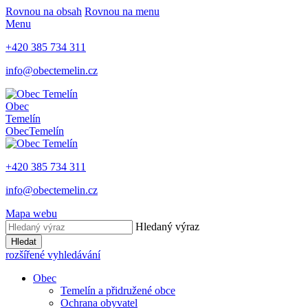
Rovnou na obsah
Rovnou na menu
Menu
+420 385 734 311
info@obectemelin.cz
Obec
Temelín
Obec
Temelín
+420 385 734 311
info@obectemelin.cz
Mapa webu
Hledaný výraz
Hledat
rozšířené vyhledávání
Obec
Temelín a přidružené obce
Ochrana obyvatel