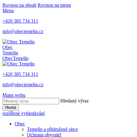
Rovnou na obsah
Rovnou na menu
Menu
+420 385 734 311
info@obectemelin.cz
Obec
Temelín
Obec
Temelín
+420 385 734 311
info@obectemelin.cz
Mapa webu
Hledaný výraz
Hledat
rozšířené vyhledávání
Obec
Temelín a přidružené obce
Ochrana obyvatel