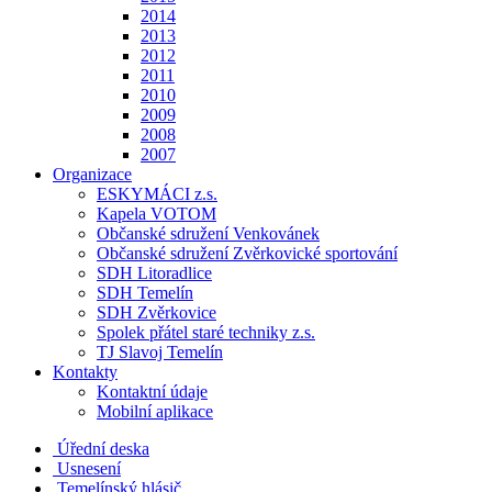
2014
2013
2012
2011
2010
2009
2008
2007
Organizace
ESKYMÁCI z.s.
Kapela VOTOM
Občanské sdružení Venkovánek
Občanské sdružení Zvěrkovické sportování
SDH Litoradlice
SDH Temelín
SDH Zvěrkovice
Spolek přátel staré techniky z.s.
TJ Slavoj Temelín
Kontakty
Kontaktní údaje
Mobilní aplikace
Úřední deska
Usnesení
Temelínský hlásič