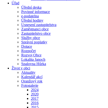
Úřad
Úřední deska
Povinné informace
e-podatelna
Úřední hodiny
Usnesení zastupitelstva
Zaměstnanci obce
Zastupitelstvo obce
Služby obce
Správní poplatky
Dotace
Rozpočet
Rozvoj Obce
Lokalita Janoch
Spalovna Hůrka
Život v obci
Aktuality
Kalendář akcí
Oranžový rok
Fotogalerie
2024
2020
2017
2016
2015