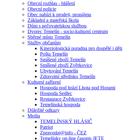
Obecní rozhlas - hlášení
Obecní policie
Obec nabízí k prodeji, pronájmu
Základní a mateřská škola
Dům s pečovatelskou službou
Dvorec Temelín - socio-kulturní centrum
Sběrné místo Temelín
Služby občanům
Kineziologická poradna pro dospělé i děti
Pošta Temelín
Smíšené zboží Temelín
Smíšené zboží Zvěrkovice
Ubytování Temelín
Zdravotní středisko Temelín
Kulturní zařízení
Hospoda pod hrází Lhota pod Horami
Hospoda Sedlec
Restaurace Zvěrkovice
Temelínská hospoda
Důležité odkazy
Media
TEMELÍNSKÝ HLÁSIČ
Patriot
Zpravodaj@info - ČEZ
Temelínky on-line časopis JETE