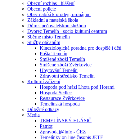
Obecní rozhlas - hlášení
Obecní policie
Obec nabízí k prodeji, pronájmu
Základní a mateřská škola
Dům s pečovatelskou službou
Dvorec Temelín - socio-kulturní centrum
Sběrné místo Temelín
Služby občanům
Kineziologická poradna pro dospělé i děti
Pošta Temelín
Smíšené zboží Temelín
Smíšené zboží Zvěrkovice
Ubytování Temelín
Zdravotní středisko Temelín
Kulturní zařízení
Hospoda pod hrází Lhota pod Horami
Hospoda Sedlec
Restaurace Zvěrkovice
Temelínská hospoda
Důležité odkazy
Media
TEMELÍNSKÝ HLÁSIČ
Patriot
Zpravodaj@info - ČEZ
Temelínky on-line časopis JETE