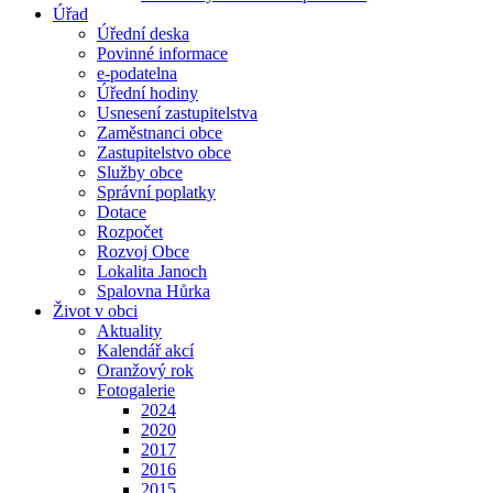
Úřad
Úřední deska
Povinné informace
e-podatelna
Úřední hodiny
Usnesení zastupitelstva
Zaměstnanci obce
Zastupitelstvo obce
Služby obce
Správní poplatky
Dotace
Rozpočet
Rozvoj Obce
Lokalita Janoch
Spalovna Hůrka
Život v obci
Aktuality
Kalendář akcí
Oranžový rok
Fotogalerie
2024
2020
2017
2016
2015