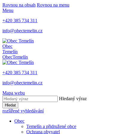
Rovnou na obsah
Rovnou na menu
Menu
+420 385 734 311
info@obectemelin.cz
Obec
Temelín
Obec
Temelín
+420 385 734 311
info@obectemelin.cz
Mapa webu
Hledaný výraz
Hledat
rozšířené vyhledávání
Obec
Temelín a přidružené obce
Ochrana obyvatel