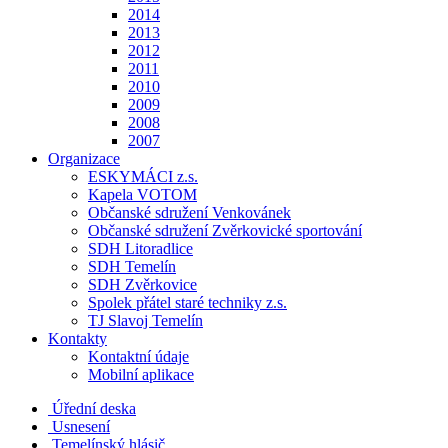
2014
2013
2012
2011
2010
2009
2008
2007
Organizace
ESKYMÁCI z.s.
Kapela VOTOM
Občanské sdružení Venkovánek
Občanské sdružení Zvěrkovické sportování
SDH Litoradlice
SDH Temelín
SDH Zvěrkovice
Spolek přátel staré techniky z.s.
TJ Slavoj Temelín
Kontakty
Kontaktní údaje
Mobilní aplikace
Úřední deska
Usnesení
Temelínský hlásič