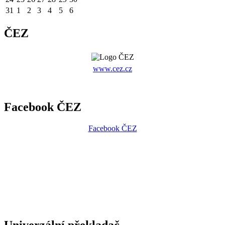
31
1
2
3
4
5
6
ČEZ
www.cez.cz
Facebook ČEZ
Facebook ČEZ
Univerzální překladač