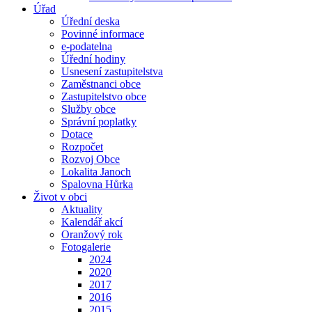
Úřad
Úřední deska
Povinné informace
e-podatelna
Úřední hodiny
Usnesení zastupitelstva
Zaměstnanci obce
Zastupitelstvo obce
Služby obce
Správní poplatky
Dotace
Rozpočet
Rozvoj Obce
Lokalita Janoch
Spalovna Hůrka
Život v obci
Aktuality
Kalendář akcí
Oranžový rok
Fotogalerie
2024
2020
2017
2016
2015