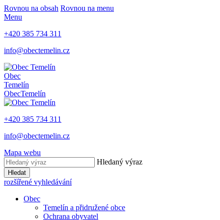
Rovnou na obsah
Rovnou na menu
Menu
+420 385 734 311
info@obectemelin.cz
Obec
Temelín
Obec
Temelín
+420 385 734 311
info@obectemelin.cz
Mapa webu
Hledaný výraz
Hledat
rozšířené vyhledávání
Obec
Temelín a přidružené obce
Ochrana obyvatel