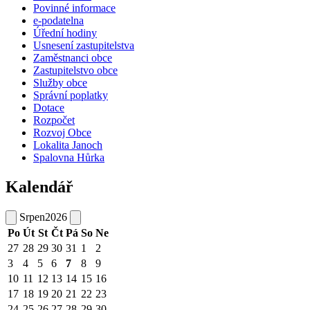
Povinné informace
e-podatelna
Úřední hodiny
Usnesení zastupitelstva
Zaměstnanci obce
Zastupitelstvo obce
Služby obce
Správní poplatky
Dotace
Rozpočet
Rozvoj Obce
Lokalita Janoch
Spalovna Hůrka
Kalendář
Srpen
2026
Po
Út
St
Čt
Pá
So
Ne
27
28
29
30
31
1
2
3
4
5
6
7
8
9
10
11
12
13
14
15
16
17
18
19
20
21
22
23
24
25
26
27
28
29
30