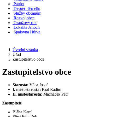
Patriot
Dvorec Temelín
Služby občanům
Rozvoj obce
Oranžový rok
Lokalita Janoch
Spalovna Hůrka
Úvodní stránka
Úřad
Zastupitelstvo obce
Zastupitelstvo obce
Starosta:
Váca Josef
I. místostarosta:
Král Radim
II. místostarosta:
Macháček Petr
Zastupitelé
Bláha Karel
Fürst František