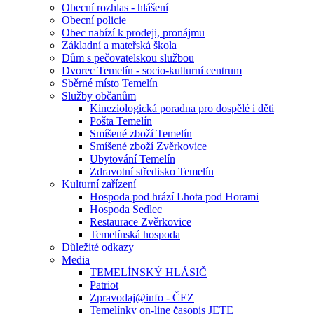
Obecní rozhlas - hlášení
Obecní policie
Obec nabízí k prodeji, pronájmu
Základní a mateřská škola
Dům s pečovatelskou službou
Dvorec Temelín - socio-kulturní centrum
Sběrné místo Temelín
Služby občanům
Kineziologická poradna pro dospělé i děti
Pošta Temelín
Smíšené zboží Temelín
Smíšené zboží Zvěrkovice
Ubytování Temelín
Zdravotní středisko Temelín
Kulturní zařízení
Hospoda pod hrází Lhota pod Horami
Hospoda Sedlec
Restaurace Zvěrkovice
Temelínská hospoda
Důležité odkazy
Media
TEMELÍNSKÝ HLÁSIČ
Patriot
Zpravodaj@info - ČEZ
Temelínky on-line časopis JETE