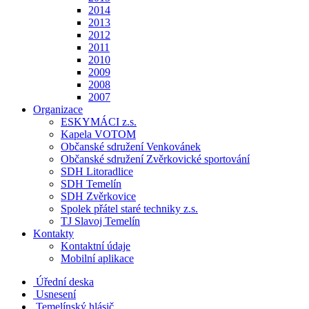
2014
2013
2012
2011
2010
2009
2008
2007
Organizace
ESKYMÁCI z.s.
Kapela VOTOM
Občanské sdružení Venkovánek
Občanské sdružení Zvěrkovické sportování
SDH Litoradlice
SDH Temelín
SDH Zvěrkovice
Spolek přátel staré techniky z.s.
TJ Slavoj Temelín
Kontakty
Kontaktní údaje
Mobilní aplikace
Úřední deska
Usnesení
Temelínský hlásič