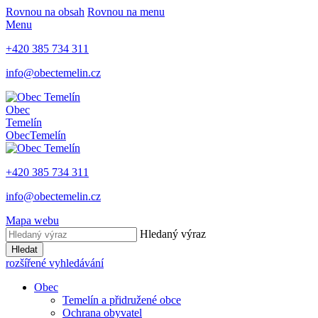
Rovnou na obsah
Rovnou na menu
Menu
+420 385 734 311
info@obectemelin.cz
Obec
Temelín
Obec
Temelín
+420 385 734 311
info@obectemelin.cz
Mapa webu
Hledaný výraz
Hledat
rozšířené vyhledávání
Obec
Temelín a přidružené obce
Ochrana obyvatel