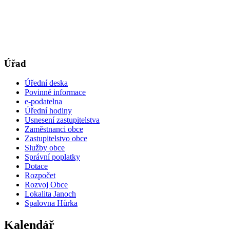
Úřad
Úřední deska
Povinné informace
e-podatelna
Úřední hodiny
Usnesení zastupitelstva
Zaměstnanci obce
Zastupitelstvo obce
Služby obce
Správní poplatky
Dotace
Rozpočet
Rozvoj Obce
Lokalita Janoch
Spalovna Hůrka
Kalendář