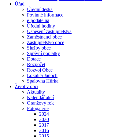
Úřad
Úřední deska
Povinné informace
e-podatelna
Úřední hodiny
Usnesení zastupitelstva
Zaměstnanci obce
Zastupitelstvo obce
Služby obce
Správní poplatky
Dotace
Rozpočet
Rozvoj Obce
Lokalita Janoch
Spalovna Hůrka
Život v obci
Aktuality
Kalendář akcí
Oranžový rok
Fotogalerie
2024
2020
2017
2016
2015