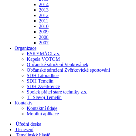
2014
2013
2012
2011
2010
2009
2008
2007
Organizace
ESKYMÁCI z.s.
Kapela VOTOM
Občanské sdružení Venkovánek
Občanské sdružení Zvěrkovické sportování
SDH Litoradlice
SDH Temelín
SDH Zvěrkovice
Spolek přátel staré techniky z.s.
TJ Slavoj Temelín
Kontakty
Kontaktní údaje
Mobilní aplikace
Úřední deska
Usnesení
Temelínský hlásič