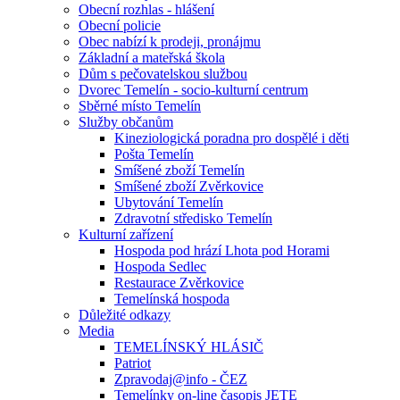
Obecní rozhlas - hlášení
Obecní policie
Obec nabízí k prodeji, pronájmu
Základní a mateřská škola
Dům s pečovatelskou službou
Dvorec Temelín - socio-kulturní centrum
Sběrné místo Temelín
Služby občanům
Kineziologická poradna pro dospělé i děti
Pošta Temelín
Smíšené zboží Temelín
Smíšené zboží Zvěrkovice
Ubytování Temelín
Zdravotní středisko Temelín
Kulturní zařízení
Hospoda pod hrází Lhota pod Horami
Hospoda Sedlec
Restaurace Zvěrkovice
Temelínská hospoda
Důležité odkazy
Media
TEMELÍNSKÝ HLÁSIČ
Patriot
Zpravodaj@info - ČEZ
Temelínky on-line časopis JETE