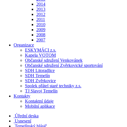
2014
2013
2012
2011
2010
2009
2008
2007
Organizace
ESKYMÁCI z.s.
Kapela VOTOM
Občanské sdružení Venkovánek
Občanské sdružení Zvěrkovické sportování
SDH Litoradlice
SDH Temelín
SDH Zvěrkovice
Spolek přátel staré techniky z.s.
TJ Slavoj Temelín
Kontakty
Kontaktní údaje
Mobilní aplikace
Úřední deska
Usnesení
Temelínský hlásič