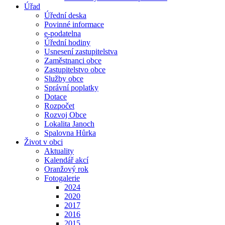
Úřad
Úřední deska
Povinné informace
e-podatelna
Úřední hodiny
Usnesení zastupitelstva
Zaměstnanci obce
Zastupitelstvo obce
Služby obce
Správní poplatky
Dotace
Rozpočet
Rozvoj Obce
Lokalita Janoch
Spalovna Hůrka
Život v obci
Aktuality
Kalendář akcí
Oranžový rok
Fotogalerie
2024
2020
2017
2016
2015